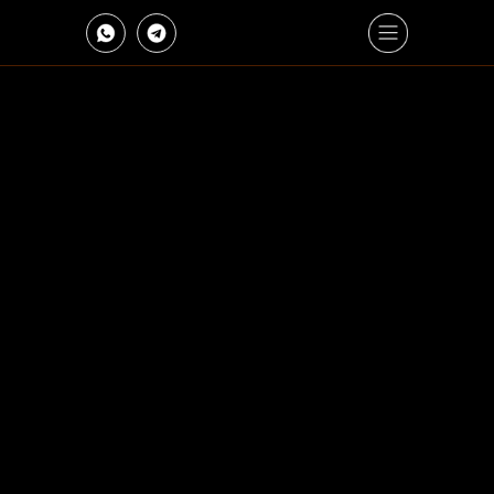
MISHA
MONACO
ВЕДУЩИЙ НА ВАШ
ДЕНЬ РОЖДЕНИЯ И ЮБИЛЕЙ
МОСКВА
вхожу в ТОП-15 Ведущих «Клуба Ведущих»
КВНщик
работаю с 2014 года
профессиональный актер