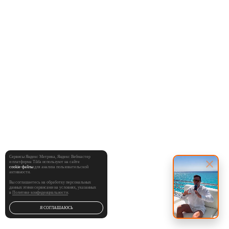
Сервисы Яндекс Метрика, Яндекс Вебмастер
и платформа Tilda используют на сайте
cookie‑файлы
для анализа пользовательской
активности.
Вы соглашаетесь на обработку персональных
данных этими сервисами на условиях, указанных
в
Политике конфиденциальности
.
Я СОГЛАШАЮСЬ